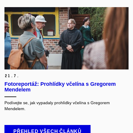
21.
7.
Fotoreportáž: Prohlídky včelína s Gregorem
Mendelem
Podívejte se, jak vypadaly prohlídky včelína s Gregorem
Mendelem.
PŘEHLED VŠECH ČLÁNKŮ