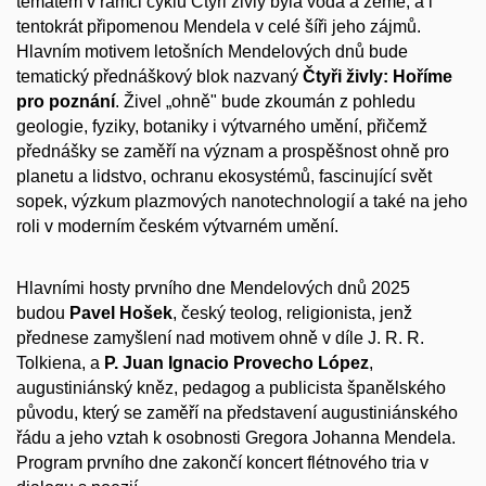
tématem v rámci cyklu Čtyři živly byla voda a země, a i
tentokrát připomenou Mendela v celé šíři jeho zájmů.
Hlavním motivem letošních Mendelových dnů bude
tematický přednáškový blok nazvaný
Čtyři živly: Hoříme
pro poznání
. Živel „ohně" bude zkoumán z pohledu
geologie, fyziky, botaniky i výtvarného umění, přičemž
přednášky se zaměří na význam a prospěšnost ohně pro
planetu a lidstvo, ochranu ekosystémů, fascinující svět
sopek, výzkum plazmových nanotechnologií a také na jeho
roli v moderním českém výtvarném umění.
Hlavními hosty prvního dne Mendelových dnů 2025
budou
Pavel Hošek
, český teolog, religionista, jenž
přednese zamyšlení nad motivem ohně v díle J. R. R.
Tolkiena, a
P.
Juan
Ignacio Provecho López
,
augustiniánský kněz, pedagog a publicista španělského
původu, který se zaměří na představení augustiniánského
řádu a jeho vztah k osobnosti Gregora Johanna Mendela.
Program prvního dne zakončí koncert flétnového tria v