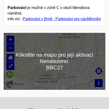
Parkování
je možné v zóně C v okolí Mendlova
náměstí,
info viz:
Parkování v Brně - Parkování pro návštěvníky
+
–
Klikněte na mapu pro její aktivaci
⌂
Nenalezeno:
Načítám mapu…
⤢
BBC27

i