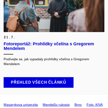
21.
7.
Fotoreportáž: Prohlídky včelína s Gregorem
Mendelem
Podívejte se, jak vypadaly prohlídky včelína s Gregorem
Mendelem.
PŘEHLED VŠECH ČLÁNKŮ
Masarykova univerzita
Mendelův rukopis
Brno
Foto: KIVA