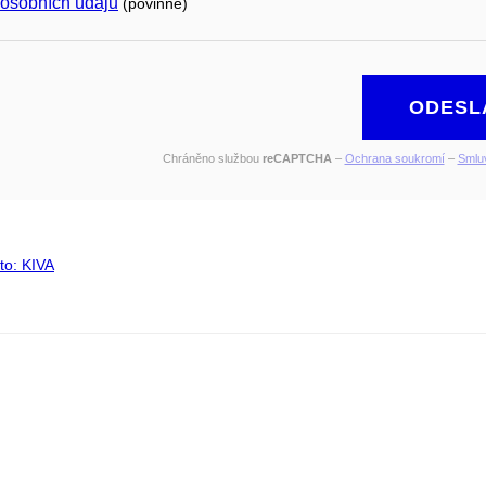
 osobních údajů
(povinné)
ODESL
Chráněno službou
reCAPTCHA
–
Ochrana soukromí
–
Smlu
to: KIVA