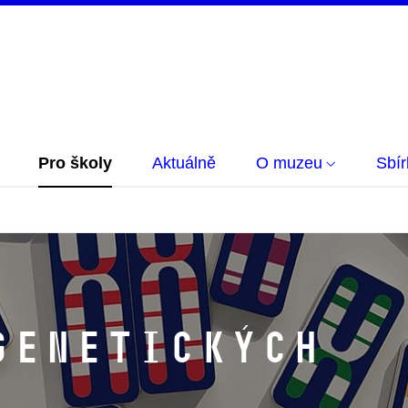
Pro školy
Aktuálně
O muzeu
Sbí
genetických