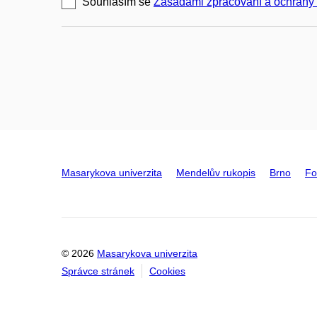
Souhlasím se
Zásadami zpracování a ochrany
Masarykova univerzita
Mendelův rukopis
Brno
Fo
© 2026
Masarykova univerzita
Správce stránek
Cookies