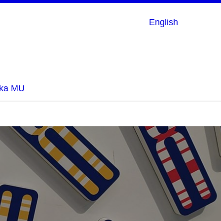
English
rka MU