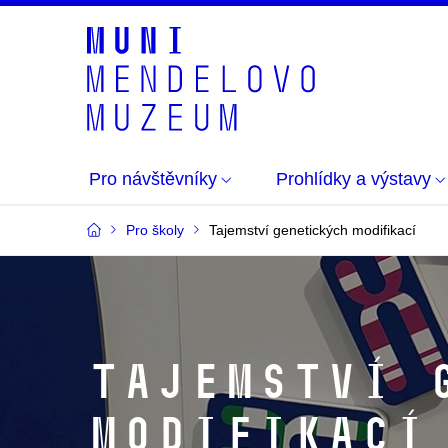
Pro návštěvníky
Prohlídky a výstavy
Pro školy
Tajemství genetických modifikací
Tajemství 
modifikací