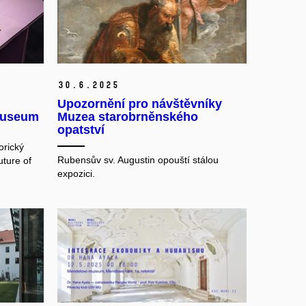
30.
6.
2025
Upozornění pro návštěvníky
Museum
Muzea starobrněnského
opatství
orický
Rubensův sv. Augustin opouští stálou
uture of
expozici.