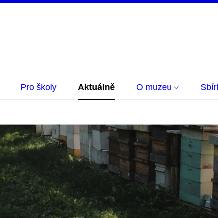
Pro školy
Aktuálně
O muzeu
Sbí