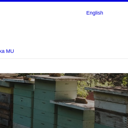
English
rka MU