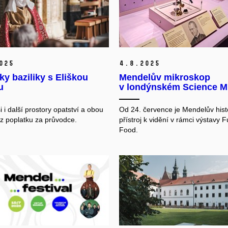
025
4.
8.
2025
ky baziliky s Eliškou
Mendelův mikroskop
u
v londýnském Science 
i i další prostory opatství a obou
Od 24. července je Mendelův hist
z poplatku za průvodce.
přístroj k vidění v rámci výstavy F
Food.