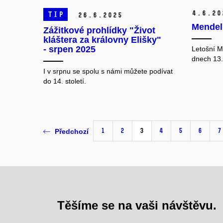
4.
6.
20
TIP
26.
6.
2025
Mendel 
Zážitkové prohlídky "Život
kláštera za královny Elišky"
- srpen 2025
Letošní M
dnech 13.
I v srpnu se spolu s námi můžete podívat
do 14. století.
1
2
3
4
5
6
7
Předchozí
Těšíme se na vaši návštěvu.