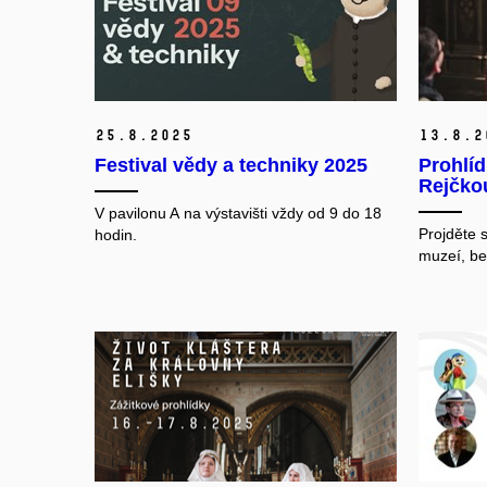
25.
8.
2025
13.
8.
2
Festival vědy a techniky 2025
Prohlíd
Rejčko
V pavilonu A na výstavišti vždy od 9 do 18
Projděte s
hodin.
muzeí, be