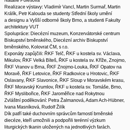
Natálie Polesová
Realizace výstavy: Vladimír Vancl, Martin Surmař, Martin
Králík, Petr Kalouda se studenty Střední školy umění
a designu a Vyšší odborné školy Brno, a studenti Fakulty
architektury VUT
Spolupráce: Diecézní muzeum, Konzervátorské centrum
Biskupství brněnského, Diecézní archiv Biskupství
brněnského, Kolovrat ČM, s r.o.
Exponáty zapůjčili: ŘKF Telč, ŘKF u kostela sv. Václava,
Mikulov, ŘKF Velká Bíteš, ŘKF u kostela sv. Kříže, Znojmo,
ŘKF Vranov u Brna, ŘKF Znojmo-Louka, ŘKF Opatov na
Moravě, ŘKF Letovice, ŘKF Radkovice u Hrotovic, ŘKF
Oslavany, ŘKF Slavonice, ŘKF Sloup v Moravském krasu,
ŘKF Moravský Krumlov, ŘKF u kostela sv. Tomáše, Brno,
ŘKF Myslibořice, ŘKF Jaroměřice nad Rokytnou
Zvláštní poděkování: Petra Žalmanová, Adam Ach-Hübner,
Ivana Masníková, Rudolf Žilík
Dík patří také duchovním správcům farností brněnské
diecéze, kteří umožnili a podpořili terénní výzkum
liturgických tkanin uložených na jednotlivých farách.