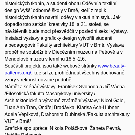
historických tkanin, a studenti oboru Oděvní a textilní
design Vyšší odborné školy v Brně, kteří z replik
historických tkanin navrhli oděvy v aktuálním stylu. Jak
dopadlo toto setkání kreativity 18. a 21. století, se
návštěvník bude moci přesvědčit v poslední sekci výstavy.
Instalaci výstavy a grafický design vytvořili studenti
a pedagogové Fakulty architektury VUT v Brně. Výstava
proběhne souběžně v Diecézním muzeu na Petrově a v
Mendelově muzeu v termínu 18.5.-2.6.
Součástí projektu jsou také webové stránky
www.beauty-
patterns.org/
, kde si lze prohlédnout všechny dochované
vzory v rekonstruované podobě.
Námět a scénář výstavy: František Svoboda a Jiří Vácha
/Filosofická fakulta Masarykovy university /
Architektonické a výtvarné ztvárnění výstavy: Nicol Gale,
Tuan Anh Tran, Ondřej Bradávka, Klarisa Ach-Hübner,
Adéla Vepřková, Drahomíra Dubinská /Fakulta architektury
VUT v Brně/
Grafická spolupráce: Nikola Poláčková, Žaneta Pevná,