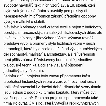
svobody návrhářů textilních vzorů 17. a 18. století, kteří
svým volným nakládáním s pravidly perspektivy či
nerespektováním přírodních zákonů předběhli obdobný
vývoj v malířství o staletí.
Návštěvník výstavy spatří vzácné textilie nejen z indických,
perských, francouzských a italských tkalcovských dílen, ale
také textilní vzory z jihovýchodní Asie. Výstava rovněž
představí vývoj a proměny stylů textilních vzorů v jejich
chronologii, která byla zcela odlišná od vývoje uměleckých
děl sochařství, malířství a architektury, a širší veřejnosti
není příliš známá. Představeny budou také jednotlivé
tkalcovské technika a odlišné vizuální působení
jednotlivých typů tkanin.
Jedním z cílů projektu bylo znovu připomenout krásu
a bohatost historických vzorů a zároveň rozvinout jejich
aplikační potenciál i v dnešní době. Historické vzory tkanin
jsou jednou z podob kulturního kapitálu, který může být
využit opakovaně. Proto na projektu spolupracovala také
firma Kolovrat, ČM s r.o., která vytvořila repliky vybraných