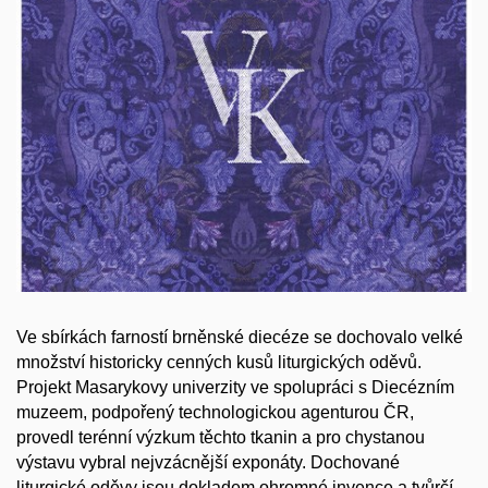
Ve sbírkách farností brněnské diecéze se dochovalo velké
množství historicky cenných kusů liturgických oděvů.
Projekt Masarykovy univerzity ve spolupráci s Diecézním
muzeem, podpořený technologickou agenturou ČR,
provedl terénní výzkum těchto tkanin a pro chystanou
výstavu vybral nejvzácnější exponáty. Dochované
liturgické oděvy jsou dokladem ohromné invence a tvůrčí